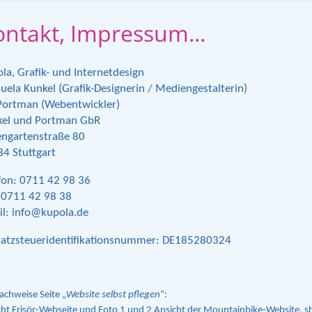
ntakt, Impressum...
la, Grafik- und Internetdesign
ela Kunkel (Grafik-Designerin / Mediengestalterin)
Portman (Webentwickler)
kel und Portman GbR
ngartenstraße 80
4 Stuttgart
fon: 0711 42 98 36
 0711 42 98 38
l: info@kupola.de
atzsteueridentifikationsnummer: DE185280324
achweise Seite „
Website selbst pflegen
“:
cht Frisör-Webseite und Foto 1 und 2 Ansicht der Mountainbike-Website, 