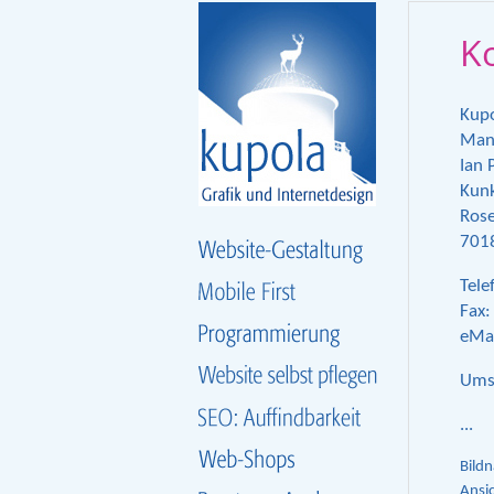
Ko
Kupo
Manu
Ian 
Kun
Rose
7018
Tele
Fax:
eMai
Ums
...
Bildn
Ansi